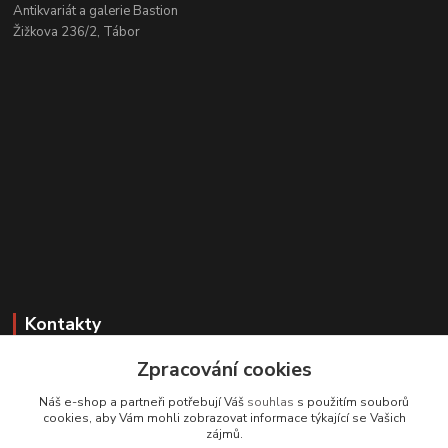
Antikvariát a galerie Bastion
Žižkova 236/2, Tábor
Kontakty
Zpracování cookies
Zákaznická podpora
+420 608 331 344
Náš e-shop a partneři potřebují Váš
souhlas
s použitím souborů
(Po-Pá, 11-17 hod.; So, 9-12 hod.)
cookies, aby Vám mohli zobrazovat informace týkající se Vašich
zájmů.
info@antikvariatcz.com