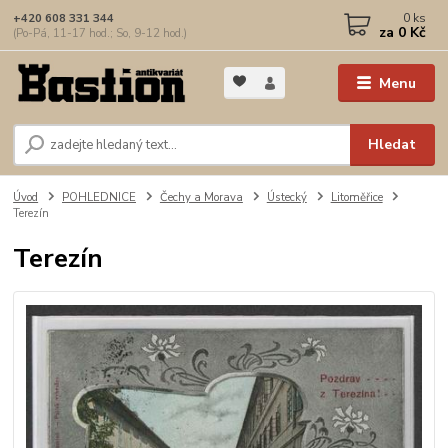
0
ks
+420 608 331 344
za
0 Kč
(Po-Pá, 11-17 hod.; So, 9-12 hod.)
Menu
Hledat
Úvod
POHLEDNICE
Čechy a Morava
Ústecký
Litoměřice
Terezín
Terezín