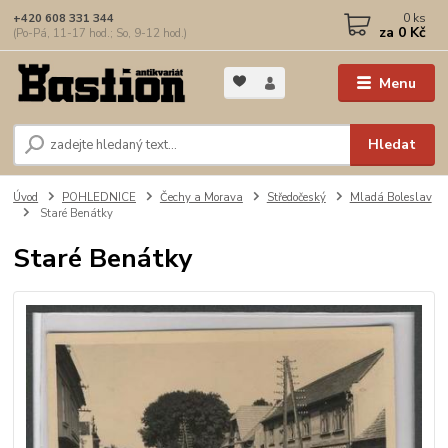
0
ks
+420 608 331 344
za
0 Kč
(Po-Pá, 11-17 hod.; So, 9-12 hod.)
Menu
Hledat
Úvod
POHLEDNICE
Čechy a Morava
Středočeský
Mladá Boleslav
Staré Benátky
Staré Benátky