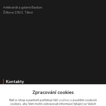
Antikvariát a galerie Bastion
Žižkova 236/2, Tábor
Kontakty
Zpracování cookies
Zákaznická podpora
+420 608 331 344
Náš e-shop a partneři potřebují Váš
souhlas
s použitím souborů
(Po-Pá, 11-17 hod.; So, 9-12 hod.)
cookies, aby Vám mohli zobrazovat informace týkající se Vašich