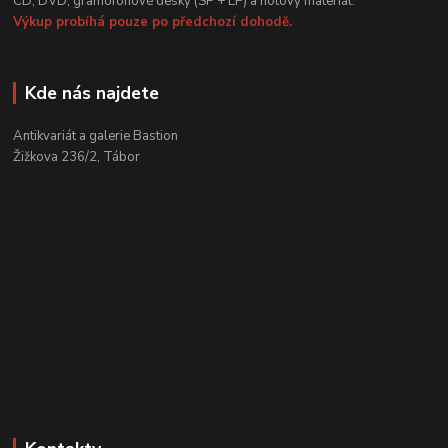
CD, DVD, gramofonové desky (SP + LP) a notový materiál.
Výkup probíhá pouze po předchozí dohodě.
Kde nás najdete
Antikvariát a galerie Bastion
Žižkova 236/2, Tábor