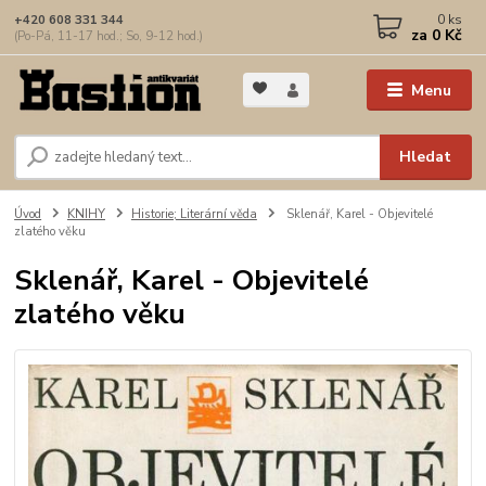
0
ks
+420 608 331 344
za
0 Kč
(Po-Pá, 11-17 hod.; So, 9-12 hod.)
Menu
Hledat
Úvod
KNIHY
Historie; Literární věda
Sklenář, Karel - Objevitelé
zlatého věku
Sklenář, Karel - Objevitelé
zlatého věku