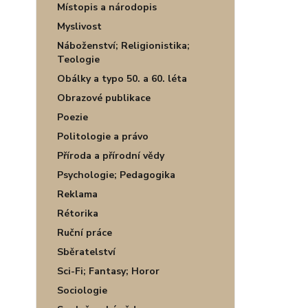
Místopis a národopis
Myslivost
Náboženství; Religionistika;
Teologie
Obálky a typo 50. a 60. léta
Obrazové publikace
Poezie
Politologie a právo
Příroda a přírodní vědy
Psychologie; Pedagogika
Reklama
Rétorika
Ruční práce
Sběratelství
Sci-Fi; Fantasy; Horor
Sociologie