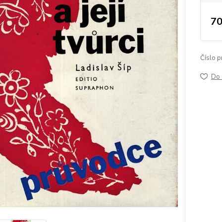
70
Číslo p
Do 