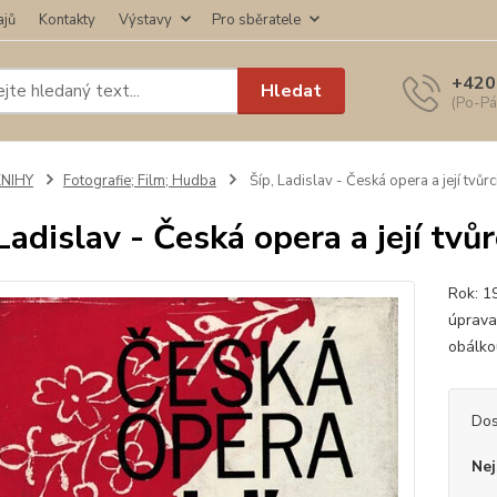
ajů
Kontakty
Výstavy
Pro sběratele
+420
Hledat
(Po-Pá
KNIHY
Fotografie; Film; Hudba
Šíp, Ladislav - Česká opera a její tvůrc
Ladislav - Česká opera a její tvůr
Rok: 1
úprava
obálko
Dos
Nej