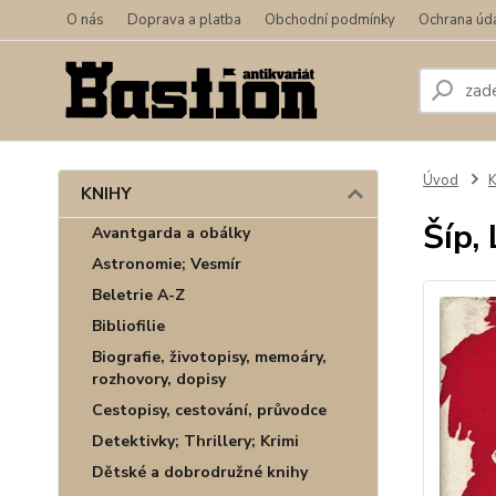
O nás
Doprava a platba
Obchodní podmínky
Ochrana úd
Úvod
KNIHY
Šíp, 
Avantgarda a obálky
Astronomie; Vesmír
Beletrie A-Z
Bibliofilie
Biografie, životopisy, memoáry,
rozhovory, dopisy
Cestopisy, cestování, průvodce
Detektivky; Thrillery; Krimi
Dětské a dobrodružné knihy