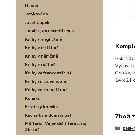
Humor
Jazykověda
Josef Čapek
Judaica, antisemitismus
Knihy v angličtině
Komple
Knihy v italštině
Knihy v němčině
Rok: 198
Knihy v ruštině
Vydavatel
Obálka, v
Knihy ve francouzštině
14 x 21 c
Knihy ve slovenštině
Knihy ve španělštině
Komiks
Erotický komiks
Kuchařky a domácnost
Zboží 
Militaria; Vojenská literatura;
KNIH
Zbraně