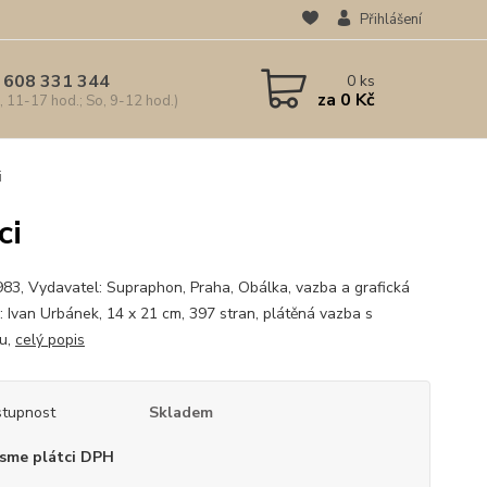
Přihlášení
 608 331 344
0
ks
za
0 Kč
, 11-17 hod.; So, 9-12 hod.)
i
ci
983, Vydavatel: Supraphon, Praha, Obálka, vazba a grafická
: Ivan Urbánek, 14 x 21 cm, 397 stran, plátěná vazba s
u,
celý popis
tupnost
Skladem
sme plátci DPH