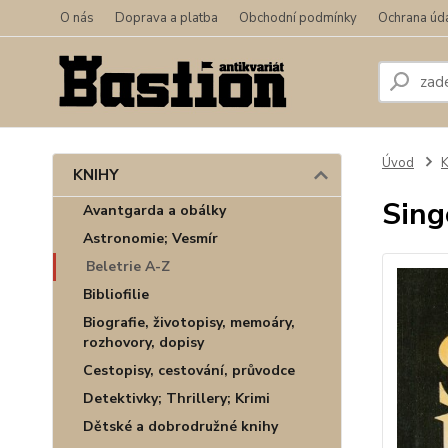
O nás
Doprava a platba
Obchodní podmínky
Ochrana úd
Úvod
KNIHY
Sing
Avantgarda a obálky
Astronomie; Vesmír
Beletrie A-Z
Bibliofilie
Biografie, životopisy, memoáry,
rozhovory, dopisy
Cestopisy, cestování, průvodce
Detektivky; Thrillery; Krimi
Dětské a dobrodružné knihy