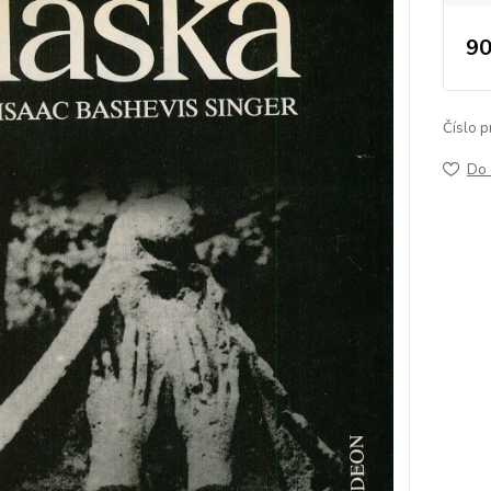
90
Číslo p
Do 