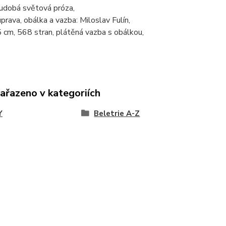
oudobá světová próza,
úprava, obálka a vazba: Miloslav Fulín,
 cm, 568 stran, plátěná vazba s obálkou,
zařazeno v kategoriích
Y
Beletrie A-Z