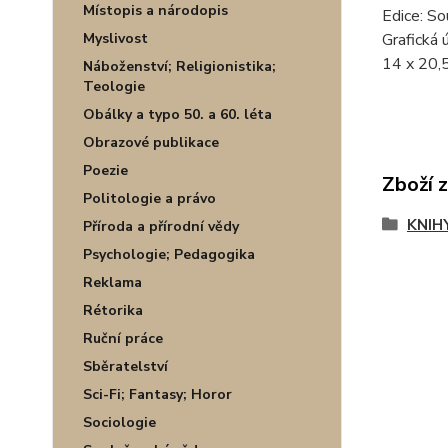
Místopis a národopis
Edice: S
Myslivost
Grafická 
14 x 20,5
Náboženství; Religionistika;
Teologie
Obálky a typo 50. a 60. léta
Obrazové publikace
Poezie
Zboží 
Politologie a právo
KNIH
Příroda a přírodní vědy
Psychologie; Pedagogika
Reklama
Rétorika
Ruční práce
Sběratelství
Sci-Fi; Fantasy; Horor
Sociologie