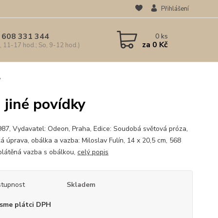
Přihlášení
 608 331 344
0
ks
za
0 Kč
, 11-17 hod.; So, 9-12 hod.)
y
a jiné povídky
987, Vydavatel: Odeon, Praha, Edice: Soudobá světová próza,
ká úprava, obálka a vazba: Miloslav Fulín, 14 x 20,5 cm, 568
 plátěná vazba s obálkou,
celý popis
tupnost
Skladem
sme plátci DPH