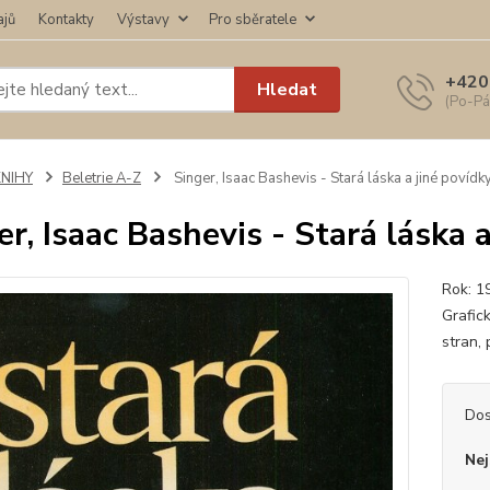
ajů
Kontakty
Výstavy
Pro sběratele
+420
Hledat
(Po-Pá
KNIHY
Beletrie A-Z
Singer, Isaac Bashevis - Stará láska a jiné povídk
er, Isaac Bashevis - Stará láska 
Rok: 1
Grafic
stran,
Dos
Nej