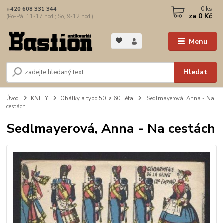
0
ks
+420 608 331 344
za
0 Kč
(Po-Pá, 11-17 hod.; So, 9-12 hod.)
Menu
Hledat
Úvod
KNIHY
Obálky a typo 50. a 60. léta
Sedlmayerová, Anna - Na
cestách
Sedlmayerová, Anna - Na cestách