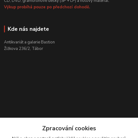
CD, DVD, gramofonové desky (SP + LP) a notový materiál.
Výkup probíhá pouze po předchozí dohodě.
Kde nás najdete
Antikvariát a galerie Bastion
Žižkova 236/2, Tábor
Zpracování cookies