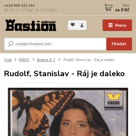
0
ks
+420 608 331 344
za
0 Kč
(Po-Pá, 11-17 hod.; So, 9-12 hod.)
Menu
Hledat
Úvod
KNIHY
Beletrie A-Z
Rudolf, Stanislav - Ráj je daleko
Rudolf, Stanislav - Ráj je daleko