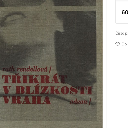
60
Číslo p
Do 