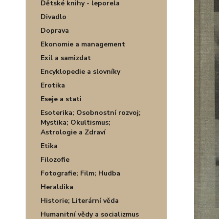
Dětské knihy - leporela
Divadlo
Doprava
Ekonomie a management
Exil a samizdat
Encyklopedie a slovníky
Erotika
Eseje a stati
Esoterika; Osobnostní rozvoj;
Mystika; Okultismus;
Astrologie a Zdraví
Etika
Filozofie
Fotografie; Film; Hudba
Heraldika
Historie; Literární věda
Humanitní vědy a socializmus