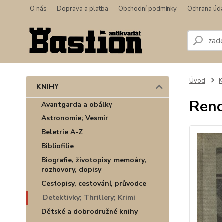
O nás
Doprava a platba
Obchodní podmínky
Ochrana úd
Úvod
KNIHY
Rend
Avantgarda a obálky
Astronomie; Vesmír
Beletrie A-Z
Bibliofilie
Biografie, životopisy, memoáry,
rozhovory, dopisy
Cestopisy, cestování, průvodce
Detektivky; Thrillery; Krimi
Dětské a dobrodružné knihy