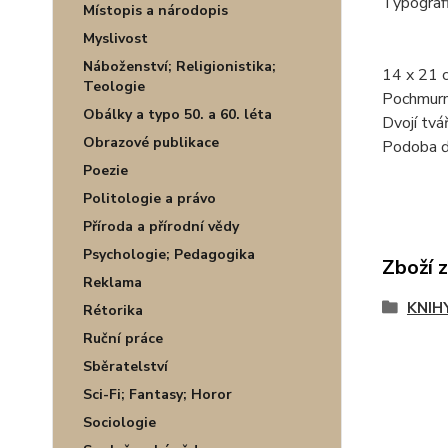
Typografi
Místopis a národopis
Myslivost
Náboženství; Religionistika;
14 x 21 c
Teologie
Pochmurn
Obálky a typo 50. a 60. léta
Dvojí tvář
Obrazové publikace
Podoba ď
Poezie
Politologie a právo
Příroda a přírodní vědy
Psychologie; Pedagogika
Zboží 
Reklama
KNIH
Rétorika
Ruční práce
Sběratelství
Sci-Fi; Fantasy; Horor
Sociologie