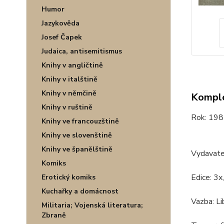
Humor
Jazykověda
Josef Čapek
Judaica, antisemitismus
Knihy v angličtině
Knihy v italštině
Knihy v němčině
Komple
Knihy v ruštině
Rok: 198
Knihy ve francouzštině
Knihy ve slovenštině
Knihy ve španělštině
Vydavate
Komiks
Edice: 3x,
Erotický komiks
Kuchařky a domácnost
Vazba: Li
Militaria; Vojenská literatura;
Zbraně