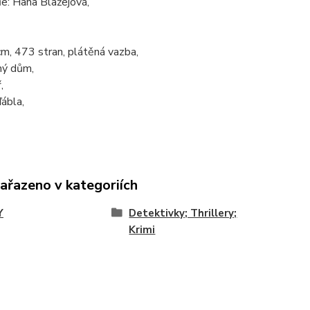
e: Hana Blažejová,
m, 473 stran, plátěná vazba,
ý dům,
,
ábla,
zařazeno v kategoriích
Y
Detektivky; Thrillery;
Krimi