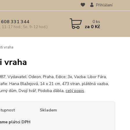
Přihlášení
 608 331 344
0
ks
za
0 Kč
, 11-17 hod.; So, 9-12 hod.)
ti vraha
i vraha
987, Vydavatel: Odeon, Praha, Edice: 3x, Vazba: Libor Fára,
afie: Hana Blažejová, 14 x 21 cm, 473 stran, plátěná vazba,
rný dům, Dvojí tvář, Podoba ďábla,
celý popis
tupnost
Skladem
sme plátci DPH