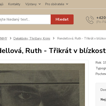
ajů
Kontakty
Výstavy
Pro sběratele
+420
Hledat
(Po-Pá
KNIHY
Detektivky; Thrillery; Krimi
Rendellová, Ruth - Třikrát v blízkos
ellová, Ruth - Třikrát v blízkost
Rok: 1
Typogr
Pochmu
Dos
Nej