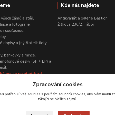
jeme
Kde nás najdete
 všech žánrů a stáří.
Antikvariát a galerie Bastion
nice a fotografie.
Žižkova 236/2, Tábor
ou i současnou.
sby.
 dopisy a jiný filatelistický
y, bankovky a mince.
amofonové desky (SP + LP) a
iál.
há pouze po předchozí
Zpracování cookies
eři potřebují Váš
souhlas
s použitím souborů cookies, aby Vám mohli z
týkající se Vašich zájmů.
Upravit sběr cookies.