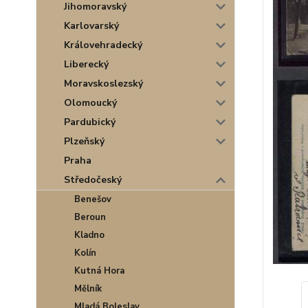
Jihomoravský
Karlovarský
Královehradecký
Liberecký
Moravskoslezský
Olomoucký
Pardubický
Plzeňský
Praha
Středočeský
Benešov
Beroun
Kladno
Kolín
Kutná Hora
Mělník
Mladá Boleslav