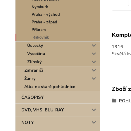
Nymburk
Praha - východ
Praha - západ
Příbram
Komple
Rakovník
Ústecký
1916
Skvělá kv
Vysočina
Zlínský
Zahraničí
Žánry
Alba na staré pohlednice
Zboží 
ČASOPISY
POHL
DVD, VHS, BLU-RAY
NOTY