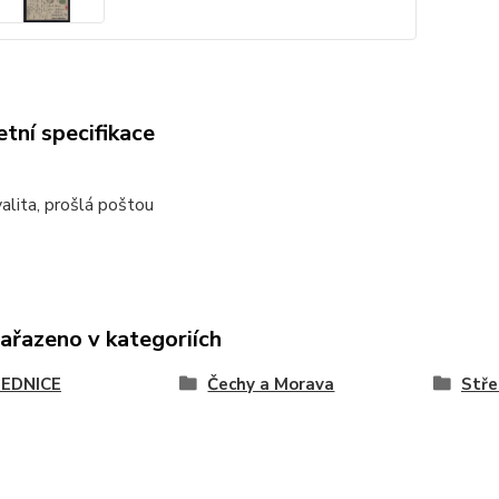
tní specifikace
alita, prošlá poštou
zařazeno v kategoriích
EDNICE
Čechy a Morava
Stře