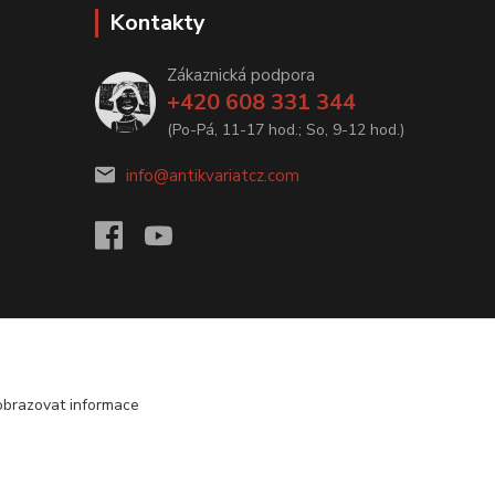
Kontakty
Zákaznická podpora
+420 608 331 344
(Po-Pá, 11-17 hod.; So, 9-12 hod.)
info@antikvariatcz.com
obrazovat informace