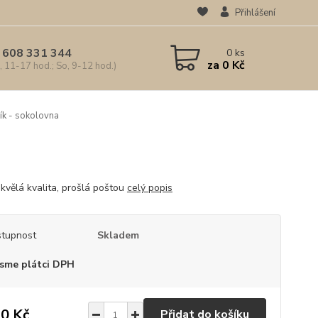
Přihlášení
 608 331 344
0
ks
za
0 Kč
, 11-17 hod.; So, 9-12 hod.)
k - sokolovna
kvělá kvalita, prošlá poštou
celý popis
tupnost
Skladem
sme plátci DPH
0 Kč
Přidat do košíku