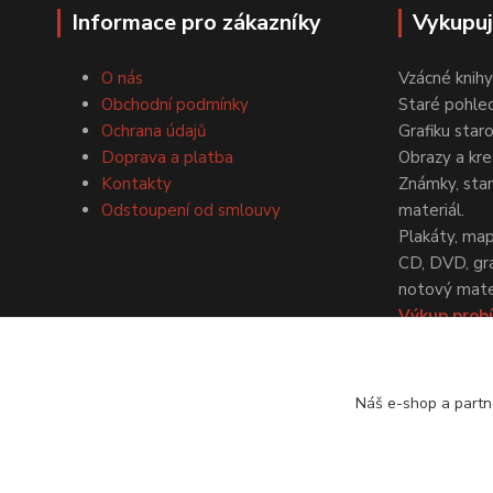
Informace pro zákazníky
Vykupu
O nás
Vzácné knihy
Obchodní podmínky
Staré pohled
Ochrana údajů
Grafiku star
Doprava a platba
Obrazy a kre
Kontakty
Známky, staré
Odstoupení od smlouvy
materiál.
Plakáty, map
CD, DVD, gr
notový mater
Výkup probí
dohodě.
Náš e-shop a partn