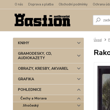
O nás
Doprava a platba
Obchodní podmínky
Ochrana úd
Úvod
KNIHY
Rako
GRAMODESKY, CD,
AUDIOKAZETY
OBRAZY, KRESBY, AKVAREL
GRAFIKA
POHLEDNICE
Čechy a Morava
Jihočeský