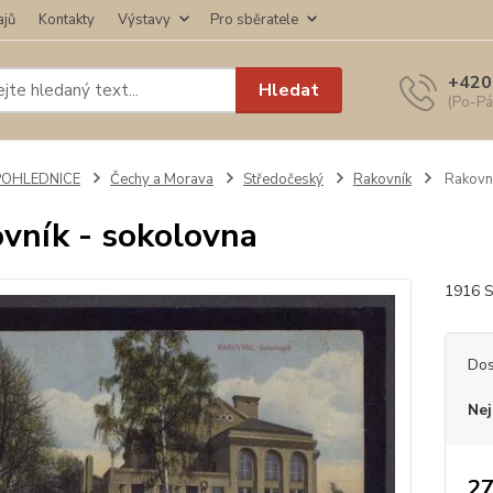
ajů
Kontakty
Výstavy
Pro sběratele
+420
Hledat
(Po-Pá
POHLEDNICE
Čechy a Morava
Středočeský
Rakovník
Rakovní
vník - sokolovna
1916 S
Dos
Nej
27