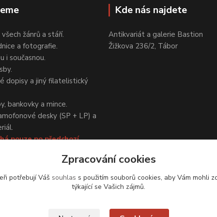
jeme
Kde nás najdete
 všech žánrů a stáří.
Antikvariát a galerie Bastion
nice a fotografie.
Žižkova 236/2, Tábor
ou i současnou.
sby.
 dopisy a jiný filatelistický
y, bankovky a mince.
amofonové desky (SP + LP) a
iál.
há pouze po předchozí
Zpracování cookies
eři potřebují Váš
souhlas
s použitím souborů cookies, aby Vám mohli z
týkající se Vašich zájmů.
Upravit sběr cookies.