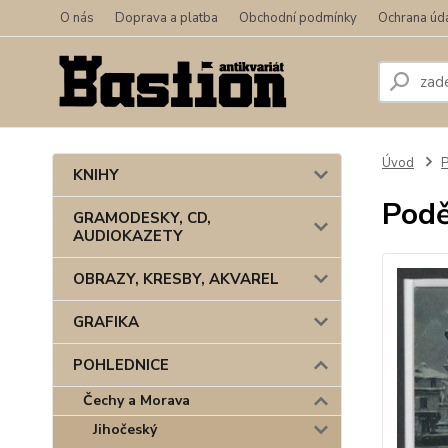
O nás
Doprava a platba
Obchodní podmínky
Ochrana úd
Úvod
KNIHY
Pod
GRAMODESKY, CD,
AUDIOKAZETY
OBRAZY, KRESBY, AKVAREL
GRAFIKA
POHLEDNICE
Čechy a Morava
Jihočeský