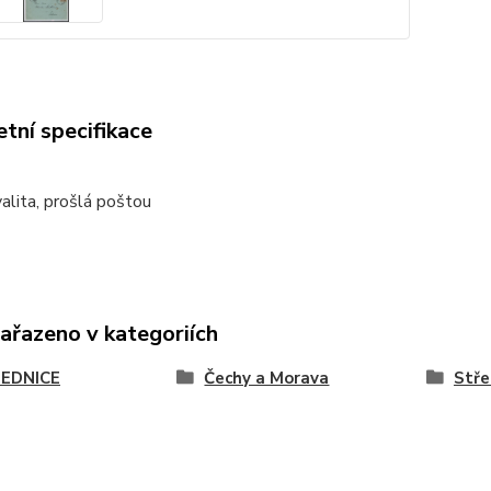
tní specifikace
alita, prošlá poštou
zařazeno v kategoriích
EDNICE
Čechy a Morava
Stře