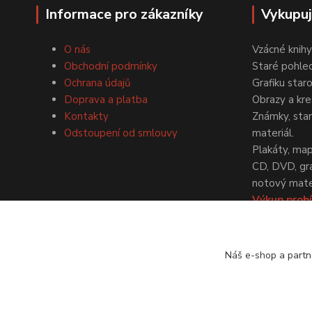
Informace pro zákazníky
Vykupu
O nás
Vzácné knihy
Obchodní podmínky
Staré pohled
Ochrana údajů
Grafiku star
Doprava a platba
Obrazy a kre
Kontakty
Známky, staré
Odstoupení od smlouvy
materiál.
Plakáty, map
CD, DVD, gr
notový mater
Výkup probí
dohodě.
Náš e-shop a partn