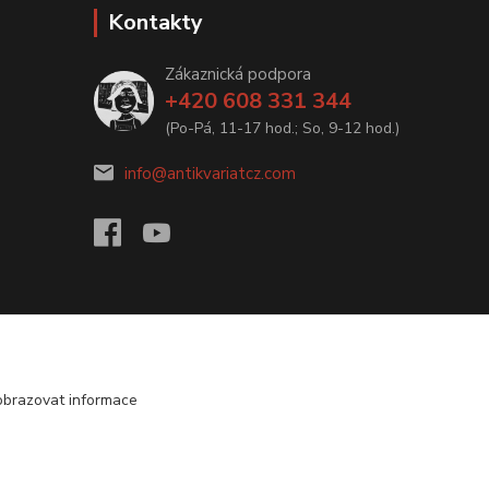
Kontakty
Zákaznická podpora
+420 608 331 344
(Po-Pá, 11-17 hod.; So, 9-12 hod.)
info@antikvariatcz.com
obrazovat informace