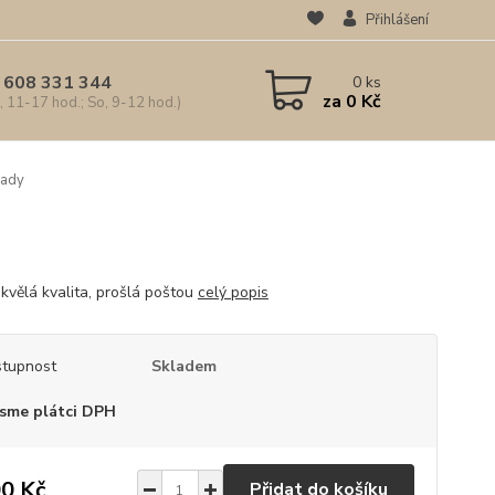
Přihlášení
 608 331 344
0
ks
za
0 Kč
, 11-17 hod.; So, 9-12 hod.)
ady
kvělá kvalita, prošlá poštou
celý popis
tupnost
Skladem
sme plátci DPH
0 Kč
Přidat do košíku