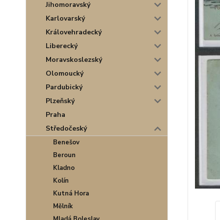
Jihomoravský
Karlovarský
Královehradecký
Liberecký
Moravskoslezský
Olomoucký
Pardubický
Plzeňský
Praha
Středočeský
Benešov
Beroun
Kladno
Kolín
Kutná Hora
Mělník
Mladá Boleslav