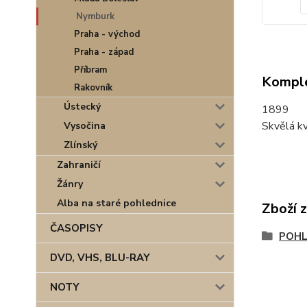
Nymburk
Praha - východ
Praha - západ
Příbram
Komple
Rakovník
Ústecký
1899
Skvělá kv
Vysočina
Zlínský
Zahraničí
Žánry
Alba na staré pohlednice
Zboží 
ČASOPISY
POHL
DVD, VHS, BLU-RAY
NOTY