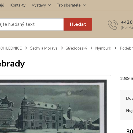
ajů
Kontakty
Výstavy
Pro sběratele
+420
Hledat
(Po-Pá
POHLEDNICE
Čechy a Morava
Středočeský
Nymburk
Poděbr
ěbrady
1899 S
Dos
Nej
30