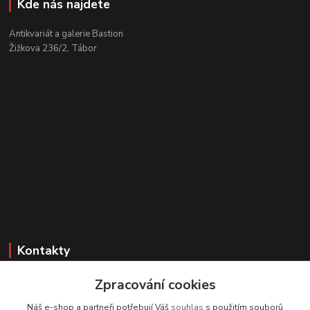
Kde nás najdete
Antikvariát a galerie Bastion
Žižkova 236/2, Tábor
Kontakty
Zákaznická podpora
Zpracování cookies
+420 608 331 344
Náš e-shop a partneři potřebují Váš
souhlas
s použitím souborů
(Po-Pá, 11-17 hod.; So, 9-12 hod.)