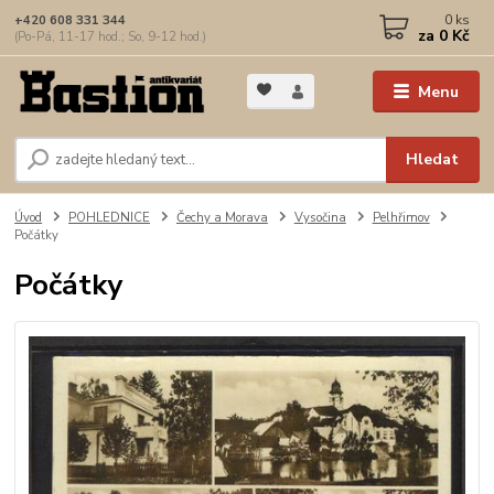
0
ks
+420 608 331 344
za
0 Kč
(Po-Pá, 11-17 hod.; So, 9-12 hod.)
Menu
Hledat
Úvod
POHLEDNICE
Čechy a Morava
Vysočina
Pelhřimov
Počátky
Počátky