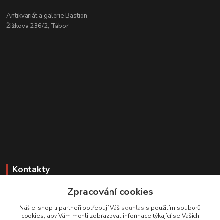
Antikvariát a galerie Bastion
Žižkova 236/2, Tábor
Kontakty
Zpracování cookies
Zákaznická podpora
+420 608 331 344
Náš e-shop a partneři potřebují Váš
souhlas
s použitím souborů
(Po-Pá, 11-17 hod.; So, 9-12 hod.)
cookies, aby Vám mohli zobrazovat informace týkající se Vašich