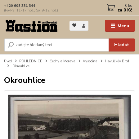
0
ks
+420 608 331 344
za
0 Kč
(Po-Pá, 11-17 hod.; So, 9-12 hod.)
Menu
Hledat
Úvod
POHLEDNICE
Čechy a Morava
Vysočina
Havlíčkův Brod
Okrouhlice
Okrouhlice