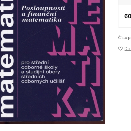
60
Číslo p
Do 