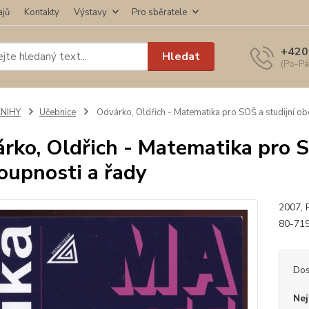
ajů
Kontakty
Výstavy
Pro sběratele
+420
Hledat
(Po-Pá
KNIHY
Učebnice
Odvárko, Oldřich - Matematika pro SOŠ a studijní o
rko, Oldřich - Matematika pro S
oupnosti a řady
2007, 
80-71
Dos
Nej