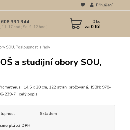
Přihlášení
 608 331 344
0
ks
za
0 Kč
, 11-17 hod.; So, 9-12 hod.)
bory SOU, Posloupnosti a řady
OŠ a studijní obory SOU,
Prometheus, 14,5 x 20 cm, 122 stran, brožovaná, ISBN: 978-
96-239-7,
celý popis
tupnost
Skladem
sme plátci DPH