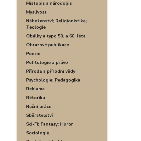
Místopis a národopis
Myslivost
Náboženství; Religionistika;
Teologie
Obálky a typo 50. a 60. léta
Obrazové publikace
Poezie
Politologie a právo
Příroda a přírodní vědy
Psychologie; Pedagogika
Reklama
Rétorika
Ruční práce
Sběratelství
Sci-Fi; Fantasy; Horor
Sociologie