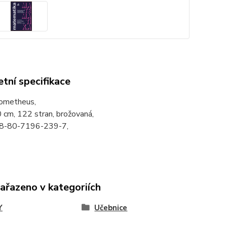
tní specifikace
rometheus,
 cm, 122 stran, brožovaná,
78-80-7196-239-7,
zařazeno v kategoriích
Y
Učebnice