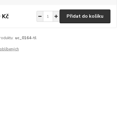
 Kč
Přidat do košíku
roduktu:
uc_0164-tl
oblíbených