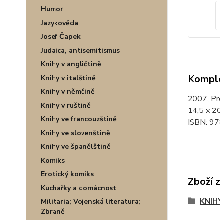
Humor
Jazykověda
Josef Čapek
Judaica, antisemitismus
Knihy v angličtině
Komple
Knihy v italštině
Knihy v němčině
2007, P
Knihy v ruštině
14,5 x 20
Knihy ve francouzštině
ISBN: 9
Knihy ve slovenštině
Knihy ve španělštině
Komiks
Erotický komiks
Zboží 
Kuchařky a domácnost
KNIH
Militaria; Vojenská literatura;
Zbraně