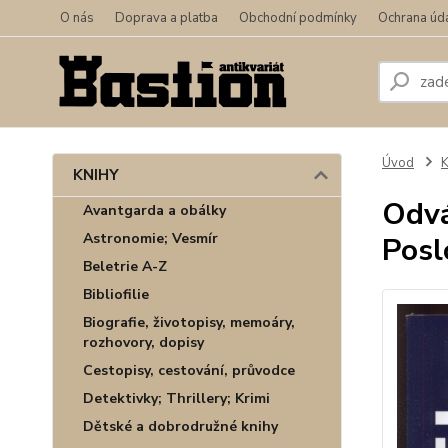
O nás
Doprava a platba
Obchodní podmínky
Ochrana úd
Úvod
KNIHY
Odvá
Avantgarda a obálky
Astronomie; Vesmír
Posl
Beletrie A-Z
Bibliofilie
Biografie, životopisy, memoáry,
rozhovory, dopisy
Cestopisy, cestování, průvodce
Detektivky; Thrillery; Krimi
Dětské a dobrodružné knihy