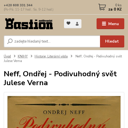
0
ks
+420 608 331 344
za
0 Kč
(Po-Pá, 11-17 hod.; So, 9-12 hod.)
Menu
Hledat
Úvod
KNIHY
Historie; Literární věda
Neff, Ondřej - Podivuhodný svět
Julese Verna
Neff, Ondřej - Podivuhodný svět
Julese Verna