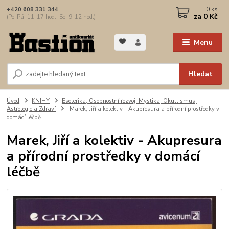
0
ks
+420 608 331 344
za
0 Kč
(Po-Pá, 11-17 hod.; So, 9-12 hod.)
Menu
Hledat
Úvod
KNIHY
Esoterika; Osobnostní rozvoj; Mystika; Okultismus;
Astrologie a Zdraví
Marek, Jiří a kolektiv - Akupresura a přírodní prostředky v
domácí léčbě
Marek, Jiří a kolektiv - Akupresura
a přírodní prostředky v domácí
léčbě