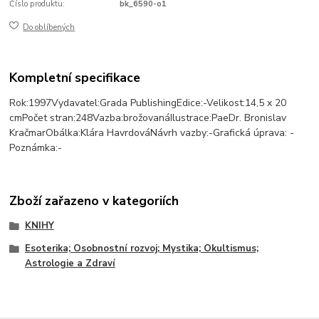
Číslo produktu:
bk_6590-o1
Do oblíbených
Kompletní specifikace
Rok:1997Vydavatel:Grada PublishingEdice:-Velikost:14,5 x 20
cmPočet stran:248Vazba:brožovanáIlustrace:PaeDr. Bronislav
KračmarObálka:Klára HavrdováNávrh vazby:-Grafická úprava: -
Poznámka:-
Zboží zařazeno v kategoriích
KNIHY
Esoterika; Osobnostní rozvoj; Mystika; Okultismus;
Astrologie a Zdraví