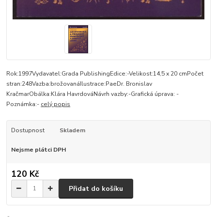
Rok:1997Vydavatel:Grada PublishingEdice:-Velikost:14,5 x 20 cmPočet
stran:248Vazba:brožovanáIlustrace:PaeDr. Bronislav
KračmarObálka:Klára HavrdováNávrh vazby:-Grafická úprava: -
Poznámka:-
celý popis
Dostupnost
Skladem
Nejsme plátci DPH
120 Kč
Přidat do košíku