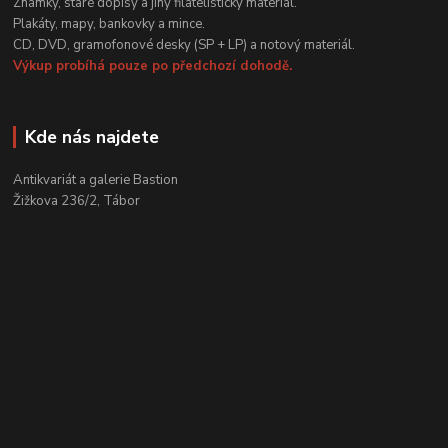
Známky, staré dopisy a jiný filatelistický materiál.
Plakáty, mapy, bankovky a mince.
CD, DVD, gramofonové desky (SP + LP) a notový materiál.
Výkup probíhá pouze po předchozí dohodě.
Kde nás najdete
Antikvariát a galerie Bastion
Žižkova 236/2, Tábor