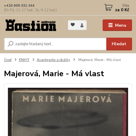
0
ks
+420 608 331 344
za
0 Kč
(Po-Pá, 11-17 hod.; So, 9-12 hod.)
Menu
Hledat
Úvod
KNIHY
Avantgarda a obálky
Majerová, Marie - Má vlast
Majerová, Marie - Má vlast