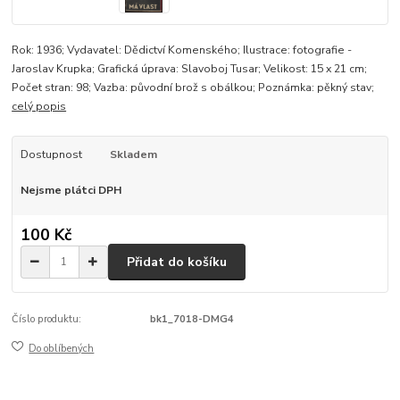
Rok: 1936; Vydavatel: Dědictví Komenského; Ilustrace: fotografie -
Jaroslav Krupka; Grafická úprava: Slavoboj Tusar; Velikost: 15 x 21 cm;
Počet stran: 98; Vazba: původní brož s obálkou; Poznámka: pěkný stav;
celý popis
Dostupnost
Skladem
Nejsme plátci DPH
100 Kč
Přidat do košíku
Číslo produktu:
bk1_7018-DMG4
Do oblíbených