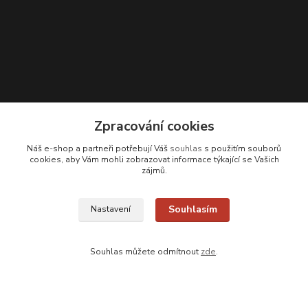
Zpracování cookies
Náš e-shop a partneři potřebují Váš
souhlas
s použitím souborů
cookies, aby Vám mohli zobrazovat informace týkající se Vašich
Kontakty
zájmů.
Zákaznická podpora
Souhlasím
Nastavení
+420 608 331 344
(Po-Pá, 11-17 hod.; So, 9-12 hod.)
Souhlas můžete odmítnout
zde
.
info@antikvariatcz.com