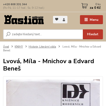
0
ks
+420 608 331 344
za
0 Kč
(Po-Pá, 11-17 hod.; So, 9-12 hod.)
Menu
Hledat
Úvod
KNIHY
Historie; Literární věda
Lvová, Míla - Mnichov a Edvard
Beneš
Lvová, Míla - Mnichov a Edvard
Beneš