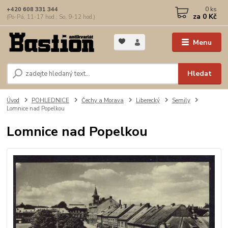
0
ks
+420 608 331 344
za
0 Kč
(Po-Pá, 11-17 hod.; So, 9-12 hod.)
Menu
Hledat
Úvod
POHLEDNICE
Čechy a Morava
Liberecký
Semily
Lomnice nad Popelkou
Lomnice nad Popelkou