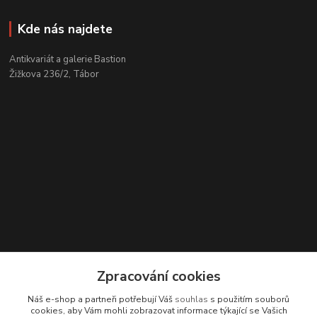
Kde nás najdete
Antikvariát a galerie Bastion
Žižkova 236/2, Tábor
Zpracování cookies
Kontakty
Náš e-shop a partneři potřebují Váš
souhlas
s použitím souborů
Zákaznická podpora
cookies, aby Vám mohli zobrazovat informace týkající se Vašich