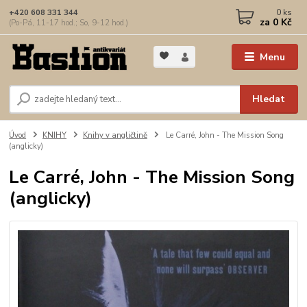
0
ks
+420 608 331 344
za
0 Kč
(Po-Pá, 11-17 hod.; So, 9-12 hod.)
Menu
Hledat
Úvod
KNIHY
Knihy v angličtině
Le Carré, John - The Mission Song
(anglicky)
Le Carré, John - The Mission Song
(anglicky)