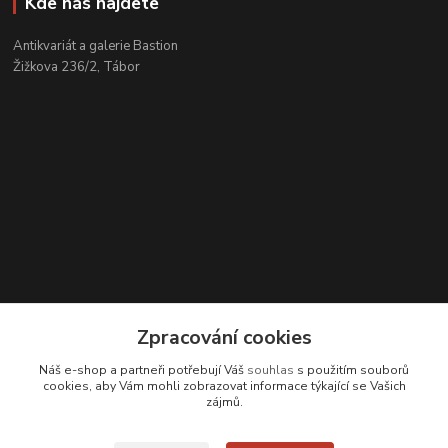
Kde nás najdete
Antikvariát a galerie Bastion
Žižkova 236/2, Tábor
Zpracování cookies
Kontakty
Náš e-shop a partneři potřebují Váš
souhlas
s použitím souborů
cookies, aby Vám mohli zobrazovat informace týkající se Vašich
Zákaznická podpora
zájmů.
+420 608 331 344
(Po-Pá, 11-17 hod.; So, 9-12 hod.)