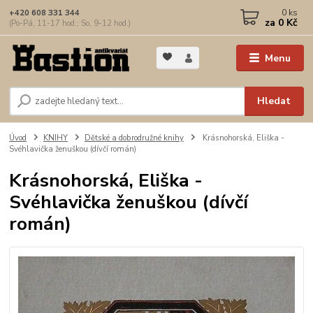
0
ks
+420 608 331 344
za
0 Kč
(Po-Pá, 11-17 hod.; So, 9-12 hod.)
Menu
Hledat
Úvod
KNIHY
Dětské a dobrodružné knihy
Krásnohorská, Eliška -
Svéhlavička ženuškou (dívčí román)
Krásnohorská, Eliška -
Svéhlavička ženuškou (dívčí
román)