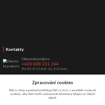
Kontakty
Zákaznická podpora
+420 608 331 344
(Po-Pá, 11-17 hod.; So, 9-12 hod.)
info@antikvariatcz.com
Zpracování cookies
Náš e-shop a partneři potřebují Váš
souhlas
s použitím souborů
cookies, aby Vám mohli zobrazovat informace týkající se Vašich
zájmů.