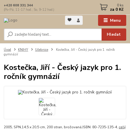
0
ks
+420 608 331 344
za
0 Kč
(Po-Pá, 11-17 hod.; So, 9-12 hod.)
Menu
Hledat
Úvod
KNIHY
Učebnice
Kostečka, Jiří - Český jazyk pro 1. ročník
gymnázií
Kostečka, Jiří - Český jazyk pro 1.
ročník gymnázií
2005, SPN,14,5 x 20,5 cm, 200 stran, brožovaná,ISBN: 80-7235-135-4,
celý