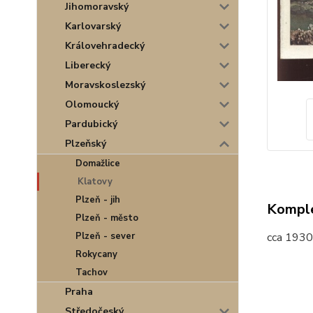
Jihomoravský
Karlovarský
Královehradecký
Liberecký
Moravskoslezský
Olomoucký
Pardubický
Plzeňský
Domažlice
Klatovy
Plzeň - jih
Komple
Plzeň - město
Plzeň - sever
cca 1930,
Rokycany
Tachov
Praha
Středočeský