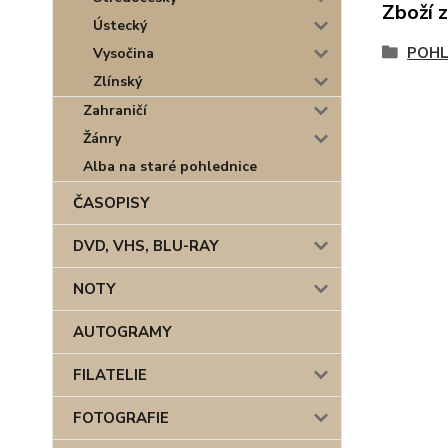
Zboží 
Ústecký
POHL
Vysočina
Zlínský
Zahraničí
Žánry
Alba na staré pohlednice
ČASOPISY
DVD, VHS, BLU-RAY
NOTY
AUTOGRAMY
FILATELIE
FOTOGRAFIE