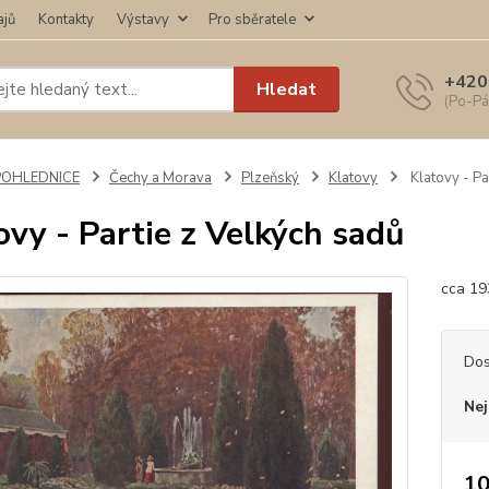
ajů
Kontakty
Výstavy
Pro sběratele
+420
Hledat
(Po-Pá
POHLEDNICE
Čechy a Morava
Plzeňský
Klatovy
Klatovy - Pa
ovy - Partie z Velkých sadů
cca 19
Dos
Nej
10