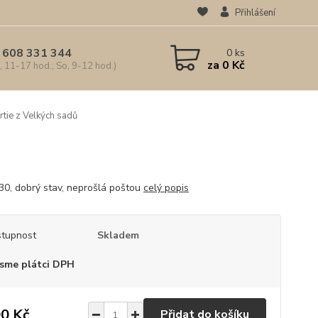
Přihlášení
 608 331 344
0
ks
za
0 Kč
, 11-17 hod.; So, 9-12 hod.)
rtie z Velkých sadů
30, dobrý stav, neprošlá poštou
celý popis
tupnost
Skladem
sme plátci DPH
0 Kč
Přidat do košíku