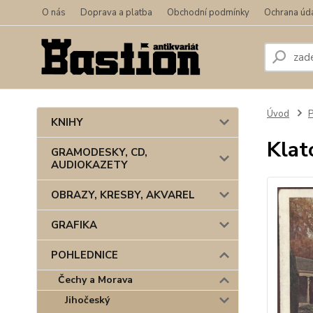
O nás
Doprava a platba
Obchodní podmínky
Ochrana úd
Úvod
KNIHY
Klat
GRAMODESKY, CD,
AUDIOKAZETY
OBRAZY, KRESBY, AKVAREL
GRAFIKA
POHLEDNICE
Čechy a Morava
Jihočeský