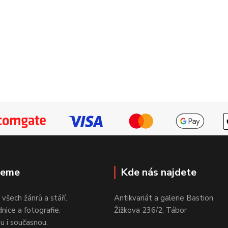
jeme
Kde nás najdete
 všech žánrů a stáří.
Antikvariát a galerie Bastion
nice a fotografie.
Žižkova 236/2, Tábor
ou i současnou.