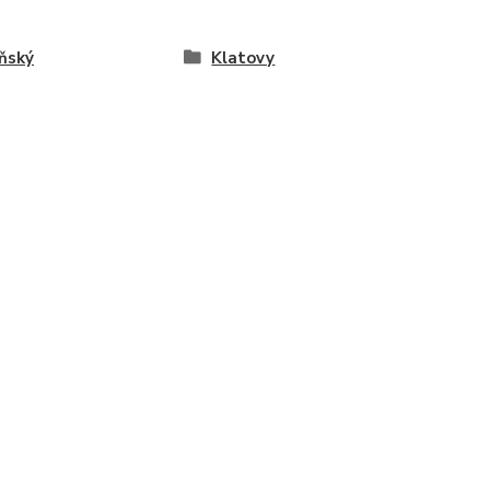
ňský
Klatovy