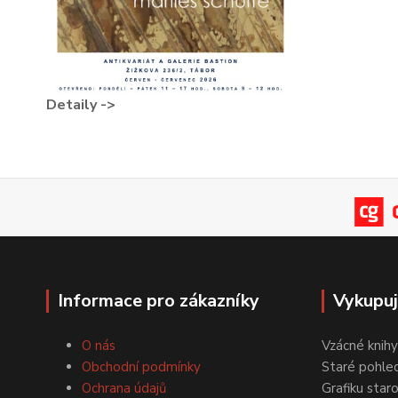
Detaily ->
Informace pro zákazníky
Vykupu
O nás
Vzácné knihy
Obchodní podmínky
Staré pohled
Ochrana údajů
Grafiku star