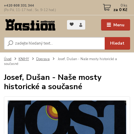
0
ks
+420 608 331 344
za
0 Kč
(Po-Pá, 11-17 hod.; So, 9-12 hod.)
Menu
Hledat
Úvod
KNIHY
Doprava
Josef, Dušan - Naše mosty historické a
současné
Josef, Dušan - Naše mosty
historické a současné