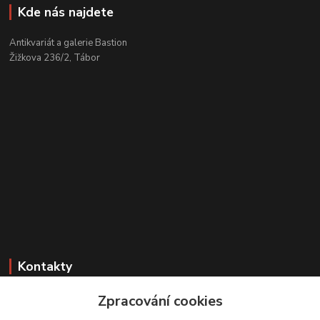
Kde nás najdete
Antikvariát a galerie Bastion
Žižkova 236/2, Tábor
Kontakty
Zákaznická podpora
Zpracování cookies
+420 608 331 344