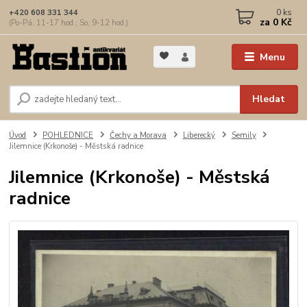
0
ks
+420 608 331 344
za
0 Kč
(Po-Pá, 11-17 hod.; So, 9-12 hod.)
Menu
Hledat
Úvod
POHLEDNICE
Čechy a Morava
Liberecký
Semily
Jilemnice (Krkonoše) - Městská radnice
Jilemnice (Krkonoše) - Městská
radnice