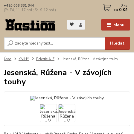
0
ks
+420 608 331 344
za
0 Kč
(Po-Pá, 11-17 hod.; So, 9-12 hod.)
Menu
Hledat
Úvod
KNIHY
Beletrie A-Z
Jesenská, Růžena - V závojích touhy
Jesenská, Růžena - V závojích
touhy