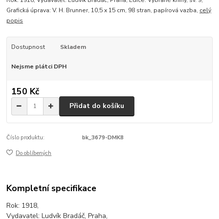
Rok: 1918, Vydavatel: Ludvík Bradáč, Praha, Edice: Vybrané knihy, sv. 9,
Grafická úprava: V. H. Brunner, 10,5 x 15 cm, 98 stran, papírová vazba,
celý
popis
Dostupnost
Skladem
Nejsme plátci DPH
150 Kč
Přidat do košíku
Číslo produktu:
bk_3679-DMK8
Do oblíbených
Kompletní specifikace
Rok: 1918,
Vydavatel: Ludvík Bradáč, Praha,