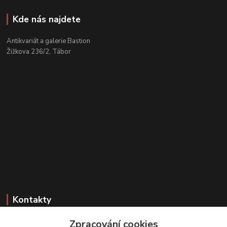
Kde nás najdete
Antikvariát a galerie Bastion
Žižkova 236/2, Tábor
Kontakty
Zákaznická podpora
Zpracování cookies