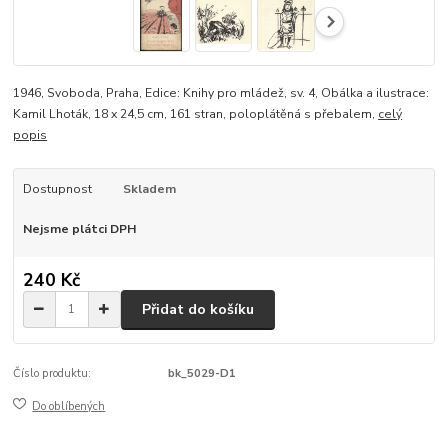
1946, Svoboda, Praha, Edice: Knihy pro mládež, sv. 4, Obálka a ilustrace:
Kamil Lhoták, 18 x 24,5 cm, 161 stran, poloplátěná s přebalem,
celý
popis
Dostupnost
Skladem
Nejsme plátci DPH
240 Kč
Přidat do košíku
Číslo produktu:
bk_5029-D1
Do oblíbených