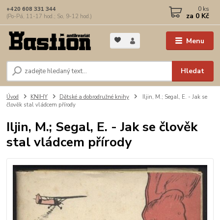
0
ks
+420 608 331 344
za
0 Kč
(Po-Pá, 11-17 hod.; So, 9-12 hod.)
Menu
Hledat
Úvod
KNIHY
Dětské a dobrodružné knihy
Iljin, M.; Segal, E. - Jak se
člověk stal vládcem přírody
Iljin, M.; Segal, E. - Jak se člověk
stal vládcem přírody