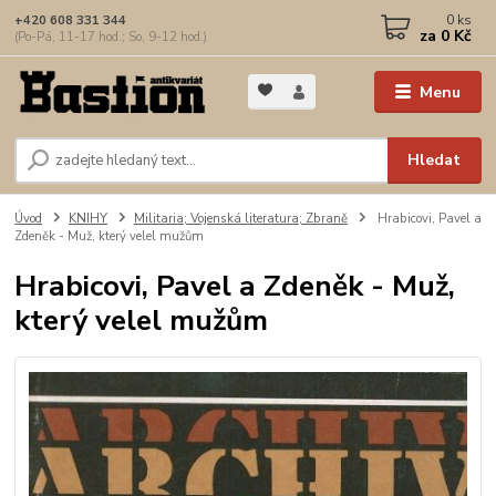
0
ks
+420 608 331 344
za
0 Kč
(Po-Pá, 11-17 hod.; So, 9-12 hod.)
Menu
Hledat
Úvod
KNIHY
Militaria; Vojenská literatura; Zbraně
Hrabicovi, Pavel a
Zdeněk - Muž, který velel mužům
Hrabicovi, Pavel a Zdeněk - Muž,
který velel mužům