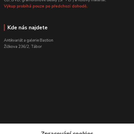
CD, DVD, gramofonové desky (SP + LP) a notový materiál.
Výkup probíhá pouze po předchozí dohodě.
Kde nás najdete
Antikvariát a galerie Bastion
Žižkova 236/2, Tábor
Zpracování cookies
Kontakty