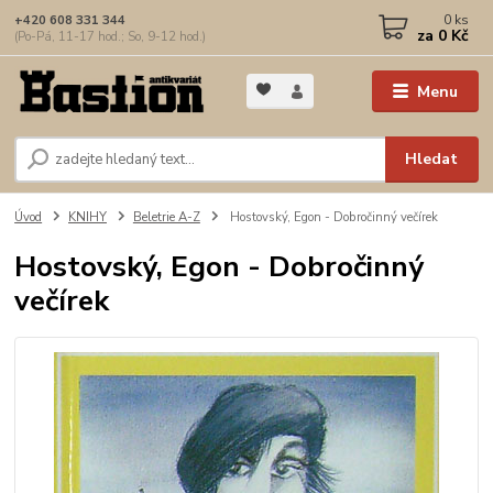
0
ks
+420 608 331 344
za
0 Kč
(Po-Pá, 11-17 hod.; So, 9-12 hod.)
Menu
Hledat
Úvod
KNIHY
Beletrie A-Z
Hostovský, Egon - Dobročinný večírek
Hostovský, Egon - Dobročinný
večírek