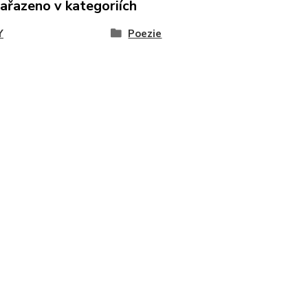
zařazeno v kategoriích
Y
Poezie