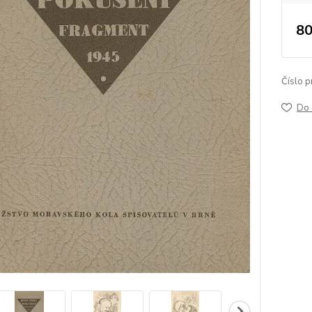
80
Číslo p
Do 