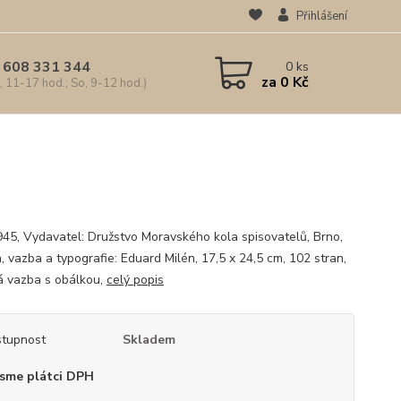
Přihlášení
 608 331 344
0
ks
za
0 Kč
, 11-17 hod.; So, 9-12 hod.)
945, Vydavatel: Družstvo Moravského kola spisovatelů, Brno,
, vazba a typografie: Eduard Milén, 17,5 x 24,5 cm, 102 stran,
á vazba s obálkou,
celý popis
tupnost
Skladem
sme plátci DPH