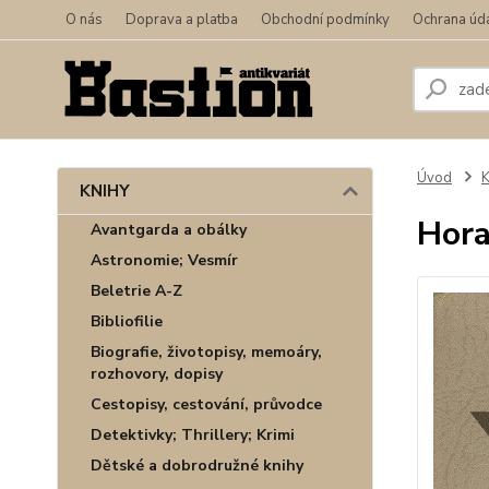
O nás
Doprava a platba
Obchodní podmínky
Ochrana úd
Úvod
KNIHY
Hora
Avantgarda a obálky
Astronomie; Vesmír
Beletrie A-Z
Bibliofilie
Biografie, životopisy, memoáry,
rozhovory, dopisy
Cestopisy, cestování, průvodce
Detektivky; Thrillery; Krimi
Dětské a dobrodružné knihy