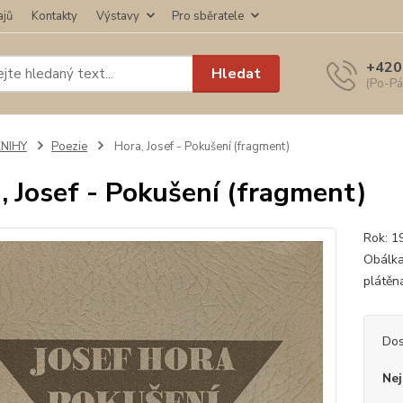
ajů
Kontakty
Výstavy
Pro sběratele
+420
Hledat
(Po-Pá
KNIHY
Poezie
Hora, Josef - Pokušení (fragment)
, Josef - Pokušení (fragment)
Rok: 1
Obálka
plátěn
Dos
Nej