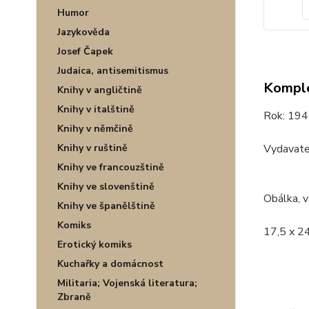
Humor
Jazykověda
Josef Čapek
Judaica, antisemitismus
Komple
Knihy v angličtině
Knihy v italštině
Rok: 194
Knihy v němčině
Vydavate
Knihy v ruštině
Knihy ve francouzštině
Knihy ve slovenštině
Obálka, v
Knihy ve španělštině
Komiks
17,5 x 24
Erotický komiks
Kuchařky a domácnost
Militaria; Vojenská literatura;
Zbraně