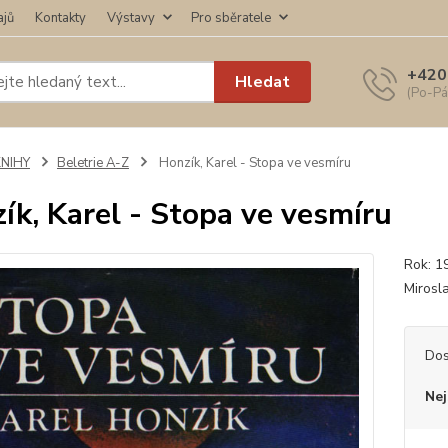
ajů
Kontakty
Výstavy
Pro sběratele
+420
Hledat
(Po-Pá
KNIHY
Beletrie A-Z
Honzík, Karel - Stopa ve vesmíru
ík, Karel - Stopa ve vesmíru
Rok: 1
Mirosl
Dos
Nej