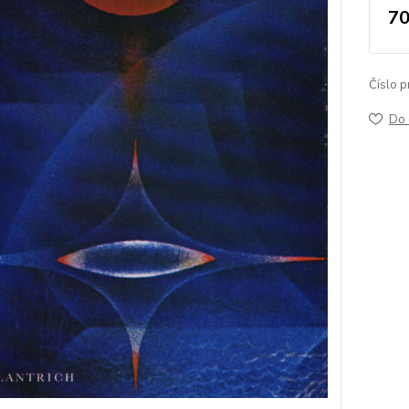
70
Číslo p
Do 