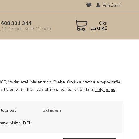
Přihlášení
 608 331 344
0
ks
za
0 Kč
, 11-17 hod.; So, 9-12 hod.)
986, Vydavatel: Melantrich, Praha, Obálka, vazba a typografie:
av Habr, 226 stran, A5, plátěná vazba s obálkou,
celý popis
tupnost
Skladem
sme plátci DPH