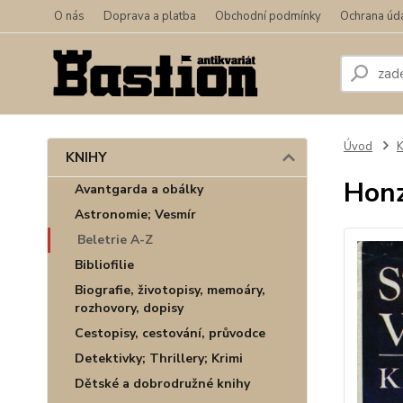
O nás
Doprava a platba
Obchodní podmínky
Ochrana úd
Úvod
KNIHY
Honz
Avantgarda a obálky
Astronomie; Vesmír
Beletrie A-Z
Bibliofilie
Biografie, životopisy, memoáry,
rozhovory, dopisy
Cestopisy, cestování, průvodce
Detektivky; Thrillery; Krimi
Dětské a dobrodružné knihy