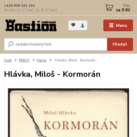
0
ks
+420 608 331 344
za
0 Kč
(Po-Pá, 11-17 hod.; So, 9-12 hod.)
Menu
Hledat
Úvod
KNIHY
Poezie
Hlávka, Miloš - Kormorán
Hlávka, Miloš - Kormorán