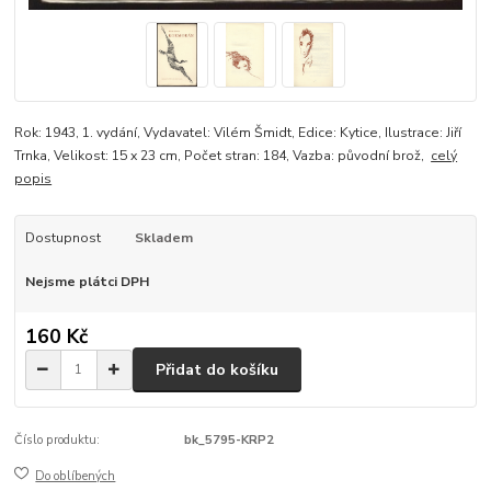
Rok: 1943, 1. vydání, Vydavatel: Vilém Šmidt, Edice: Kytice, Ilustrace: Jiří
Trnka, Velikost: 15 x 23 cm, Počet stran: 184, Vazba: původní brož,
celý
popis
Dostupnost
Skladem
Nejsme plátci DPH
160 Kč
Přidat do košíku
Číslo produktu:
bk_5795-KRP2
Do oblíbených