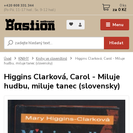
0
ks
+420 608 331 344
za
0 Kč
(Po-Pá, 11-17 hod.; So, 9-12 hod.)
Menu
Hledat
Úvod
KNIHY
Knihy ve slovenštině
Higgins Clarková, Carol - Miluje
hudbu, miluje tanec (slovensky)
Higgins Clarková, Carol - Miluje
hudbu, miluje tanec (slovensky)