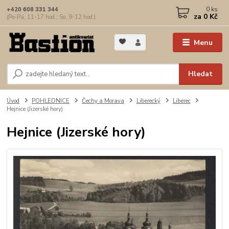
0
ks
+420 608 331 344
za
0 Kč
(Po-Pá, 11-17 hod.; So, 9-12 hod.)
Menu
Hledat
Úvod
POHLEDNICE
Čechy a Morava
Liberecký
Liberec
Hejnice (Jizerské hory)
Hejnice (Jizerské hory)