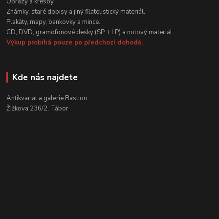
Obrazy a kresby.
Známky, staré dopisy a jiný filatelistický materiál.
Plakáty, mapy, bankovky a mince.
CD, DVD, gramofonové desky (SP + LP) a notový materiál.
Výkup probíhá pouze po předchozí dohodě.
Kde nás najdete
Antikvariát a galerie Bastion
Žižkova 236/2, Tábor