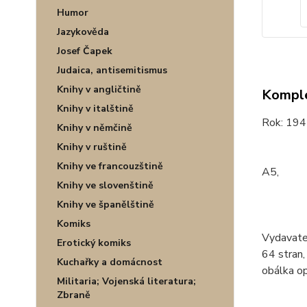
Humor
Jazykověda
Josef Čapek
Judaica, antisemitismus
Knihy v angličtině
Komple
Knihy v italštině
Rok: 194
Knihy v němčině
Knihy v ruštině
Knihy ve francouzštině
A5,
Knihy ve slovenštině
Knihy ve španělštině
Komiks
Vydavatel
Erotický komiks
64 stran,
Kuchařky a domácnost
obálka o
Militaria; Vojenská literatura;
Zbraně