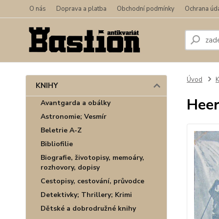
O nás
Doprava a platba
Obchodní podmínky
Ochrana úd
Úvod
KNIHY
Heer
Avantgarda a obálky
Astronomie; Vesmír
Beletrie A-Z
Bibliofilie
Biografie, životopisy, memoáry,
rozhovory, dopisy
Cestopisy, cestování, průvodce
Detektivky; Thrillery; Krimi
Dětské a dobrodružné knihy