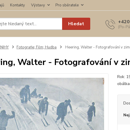
ajů
Kontakty
Výstavy
Pro sběratele
+420
Hledat
(Po-Pá
KNIHY
Fotografie; Film; Hudba
Heering, Walter - Fotografování v zim
ing, Walter - Fotografování v z
Rok: 19
obálka
Dos
Nej