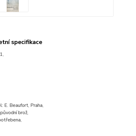
tní specifikace
1,
: E. Beaufort, Praha,
 původní brož,
potřebena,