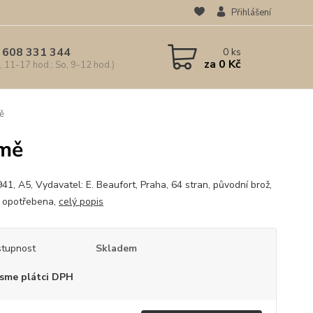
Přihlášení
 608 331 344
0
ks
za
0 Kč
, 11-17 hod.; So, 9-12 hod.)
ě
imě
41, A5, Vydavatel: E. Beaufort, Praha, 64 stran, původní brož,
 opotřebena,
celý popis
tupnost
Skladem
sme plátci DPH