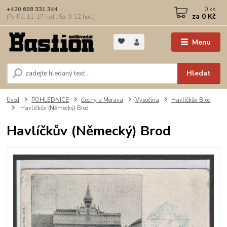
0
ks
+420 608 331 344
za
0 Kč
(Po-Pá, 11-17 hod.; So, 9-12 hod.)
Menu
Hledat
Úvod
POHLEDNICE
Čechy a Morava
Vysočina
Havlíčkův Brod
Havlíčkův (Německý) Brod
Havlíčkův (Německý) Brod