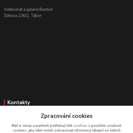
Antikvariát a galerie Bastion
Žižkova 236/2, Tábor
Kontakty
Zpracování cookies
Zákaznická podpora
+420 608 331 344
Náš e-shop a partneři potřebují Váš
souhlas
s použitím souborů
(Po-Pá, 11-17 hod.; So, 9-12 hod.)
cookies, aby Vám mohli zobrazovat informace týkající se Vašich