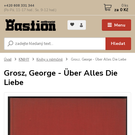
0
ks
+420 608 331 344
za
0 Kč
(Po-Pá, 11-17 hod.; So, 9-12 hod.)
Menu
Hledat
Úvod
KNIHY
Knihy v němčině
Grosz, George - Über Alles Die Liebe
Grosz, George - Über Alles Die
Liebe