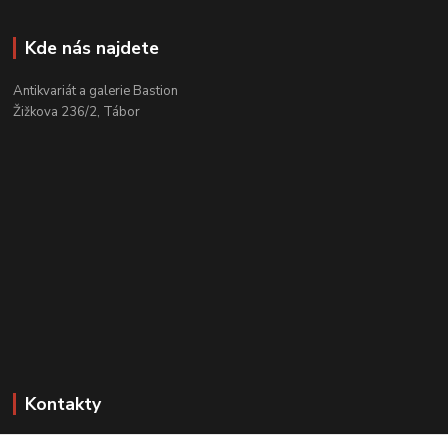
Kde nás najdete
Antikvariát a galerie Bastion
Žižkova 236/2, Tábor
Kontakty
Zákaznická podpora