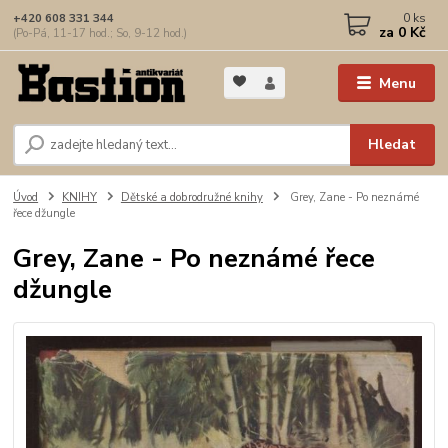
0
ks
+420 608 331 344
za
0 Kč
(Po-Pá, 11-17 hod.; So, 9-12 hod.)
Menu
Hledat
Úvod
KNIHY
Dětské a dobrodružné knihy
Grey, Zane - Po neznámé
řece džungle
Grey, Zane - Po neznámé řece
džungle