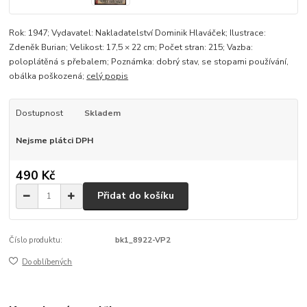
Rok: 1947; Vydavatel: Nakladatelství Dominik Hlaváček; Ilustrace:
Zdeněk Burian; Velikost: 17,5 × 22 cm; Počet stran: 215; Vazba:
poloplátěná s přebalem; Poznámka: dobrý stav, se stopami používání,
obálka poškozená;
celý popis
Dostupnost
Skladem
Nejsme plátci DPH
490 Kč
Přidat do košíku
Číslo produktu:
bk1_8922-VP2
Do oblíbených