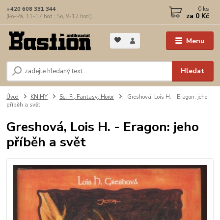
0
ks
+420 608 331 344
za
0 Kč
(Po-Pá, 11-17 hod.; So, 9-12 hod.)
Menu
Hledat
Úvod
KNIHY
Sci-Fi; Fantasy; Horor
Greshová, Lois H. - Eragon: jeho
příběh a svět
Greshová, Lois H. - Eragon: jeho
příběh a svět