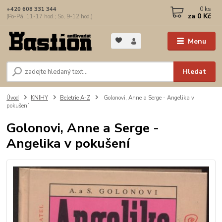
0
ks
+420 608 331 344
za
0 Kč
(Po-Pá, 11-17 hod.; So, 9-12 hod.)
Menu
Hledat
Úvod
KNIHY
Beletrie A-Z
Golonovi, Anne a Serge - Angelika v
pokušení
Golonovi, Anne a Serge -
Angelika v pokušení