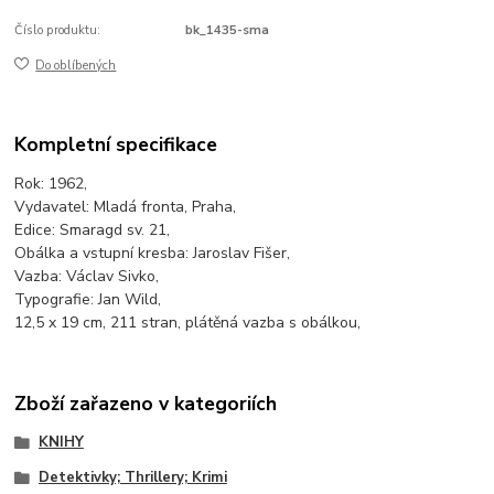
Číslo produktu:
bk_1435-sma
Do oblíbených
Kompletní specifikace
Rok: 1962,
Vydavatel: Mladá fronta, Praha,
Edice: Smaragd sv. 21,
Obálka a vstupní kresba: Jaroslav Fišer,
Vazba: Václav Sivko,
Typografie: Jan Wild,
12,5 x 19 cm, 211 stran, plátěná vazba s obálkou,
Zboží zařazeno v kategoriích
KNIHY
Detektivky; Thrillery; Krimi