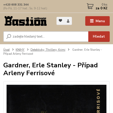
0
ks
+420 608 331 344
za
0 Kč
(Po-Pá, 11-17 hod.; So, 9-12 hod.)
Menu
Hledat
Úvod
KNIHY
Detektivky; Thrillery; Krimi
Gardner, Erle Stanley -
Případ Arleny Ferrisové
Gardner, Erle Stanley - Případ
Arleny Ferrisové