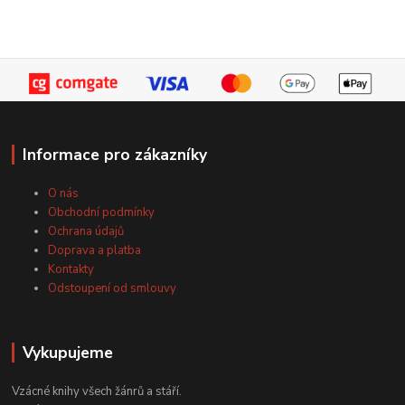
Informace pro zákazníky
O nás
Obchodní podmínky
Ochrana údajů
Doprava a platba
Kontakty
Odstoupení od smlouvy
Vykupujeme
Vzácné knihy všech žánrů a stáří.