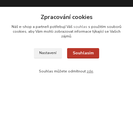
Zpracování cookies
Náš e-shop a partneři potřebují Váš
souhlas
s použitím souborů
cookies, aby Vám mohli zobrazovat informace týkající se Vašich
Kontakty
zájmů.
Zákaznická podpora
+420 608 331 344
Souhlasím
Nastavení
(Po-Pá, 11-17 hod.; So, 9-12 hod.)
info@antikvariatcz.com
Souhlas můžete odmítnout
zde
.
Upravit sběr cookies.
© Antikvariát a galerie Bastion