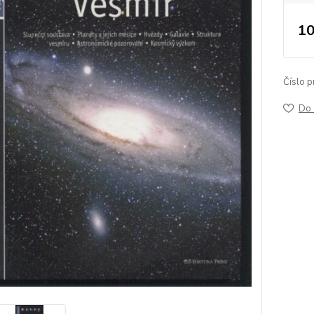
10
Číslo p
Do 