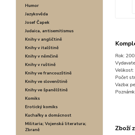
Humor
Jazykověda
Josef Čapek
Judaica, antisemitismus
Knihy v angličtině
Komple
Knihy v italštině
Rok: 200
Knihy v němčině
Vydavatel
Knihy v ruštině
Velikost:
Knihy ve francouzštině
Počet str
Knihy ve slovenštině
Vazba: pe
Knihy ve španělštině
Poznámka
Komiks
Erotický komiks
Kuchařky a domácnost
Militaria; Vojenská literatura;
Zboží 
Zbraně