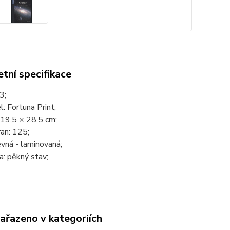
tní specifikace
3;
: Fortuna Print;
 19,5 × 28,5 cm;
an: 125;
vná - laminovaná;
: pěkný stav;
zařazeno v kategoriích