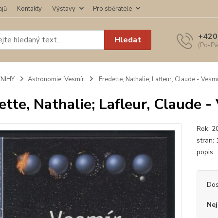
ajů
Kontakty
Výstavy
Pro sběratele
+420
Hledat
(Po-Pá
KNIHY
Astronomie; Vesmír
Fredette, Nathalie; Lafleur, Claude - Vesm
ette, Nathalie; Lafleur, Claude -
Rok: 20
stran:
popis
Dos
Nej