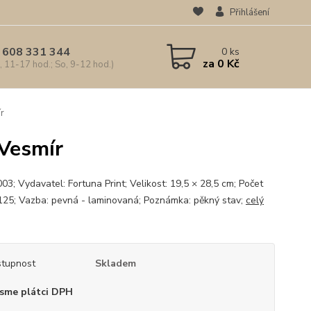
Přihlášení
 608 331 344
0
ks
za
0 Kč
, 11-17 hod.; So, 9-12 hod.)
ír
 Vesmír
03; Vydavatel: Fortuna Print; Velikost: 19,5 × 28,5 cm; Počet
 125; Vazba: pevná - laminovaná; Poznámka: pěkný stav;
celý
tupnost
Skladem
sme plátci DPH