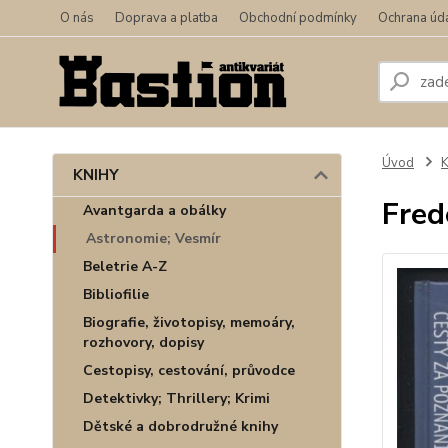
O nás
Doprava a platba
Obchodní podmínky
Ochrana úd
Úvod
KNIHY
Fred
Avantgarda a obálky
Astronomie; Vesmír
Beletrie A-Z
Bibliofilie
Biografie, životopisy, memoáry,
rozhovory, dopisy
Cestopisy, cestování, průvodce
Detektivky; Thrillery; Krimi
Dětské a dobrodružné knihy