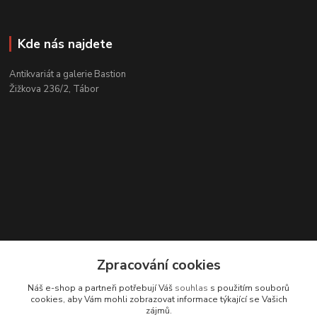
Kde nás najdete
Antikvariát a galerie Bastion
Žižkova 236/2, Tábor
Zpracování cookies
Náš e-shop a partneři potřebují Váš
souhlas
s použitím souborů
Kontakty
cookies, aby Vám mohli zobrazovat informace týkající se Vašich
zájmů.