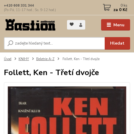
0
ks
+420 608 331 344
za
0 Kč
(Po-Pá, 11-17 hod.; So, 9-12 hod.)
Menu
Hledat
Úvod
KNIHY
Beletrie A-Z
Follett, Ken - Třetí dvojče
Follett, Ken - Třetí dvojče