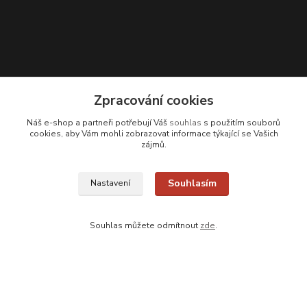
Zpracování cookies
Kontakty
Náš e-shop a partneři potřebují Váš
souhlas
s použitím souborů
cookies, aby Vám mohli zobrazovat informace týkající se Vašich
Zákaznická podpora
zájmů.
+420 608 331 344
(Po-Pá, 11-17 hod.; So, 9-12 hod.)
Souhlasím
Nastavení
info@antikvariatcz.com
Souhlas můžete odmítnout
zde
.
Upravit sběr cookies.