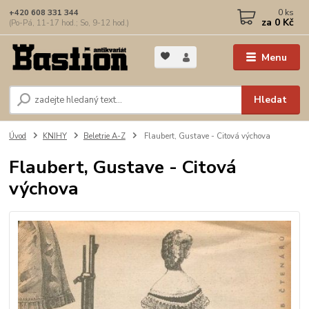
0
ks
+420 608 331 344
za
0 Kč
(Po-Pá, 11-17 hod.; So, 9-12 hod.)
Menu
Hledat
Úvod
KNIHY
Beletrie A-Z
Flaubert, Gustave - Citová výchova
Flaubert, Gustave - Citová
výchova