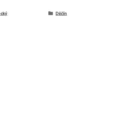
cký
Děčín