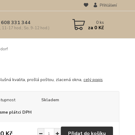
Přihlášení
 608 331 344
0
ks
za
0 Kč
, 11-17 hod.; So, 9-12 hod.)
sdorf
slušná kvalita, prošlá poštou, zlacená okna,
celý popis
tupnost
Skladem
sme plátci DPH
0 Kč
Přidat do košíku