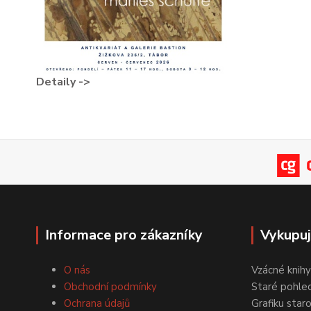
Detaily ->
Informace pro zákazníky
Vykupu
O nás
Vzácné knihy
Obchodní podmínky
Staré pohled
Ochrana údajů
Grafiku star