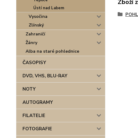
Teplice
Zboží 
Ústí nad Labem
POHL
Vysočina
Zlínský
Zahraničí
Žánry
Alba na staré pohlednice
ČASOPISY
DVD, VHS, BLU-RAY
NOTY
AUTOGRAMY
FILATELIE
FOTOGRAFIE