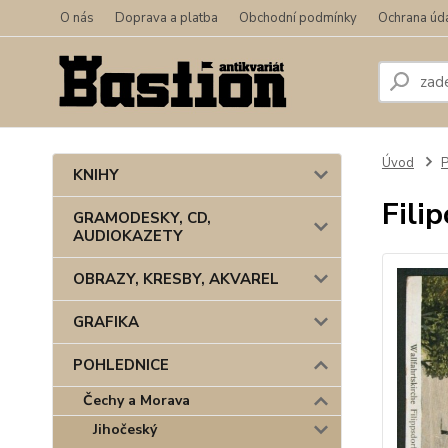
O nás
Doprava a platba
Obchodní podmínky
Ochrana úd
Úvod
KNIHY
Fili
GRAMODESKY, CD,
AUDIOKAZETY
OBRAZY, KRESBY, AKVAREL
GRAFIKA
POHLEDNICE
Čechy a Morava
Jihočeský