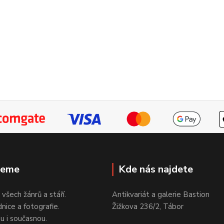
jeme
Kde nás najdete
 všech žánrů a stáří.
Antikvariát a galerie Bastion
nice a fotografie.
Žižkova 236/2, Tábor
ou i současnou.