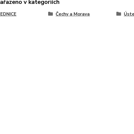
zařazeno v kategoriích
EDNICE
Čechy a Morava
Úste