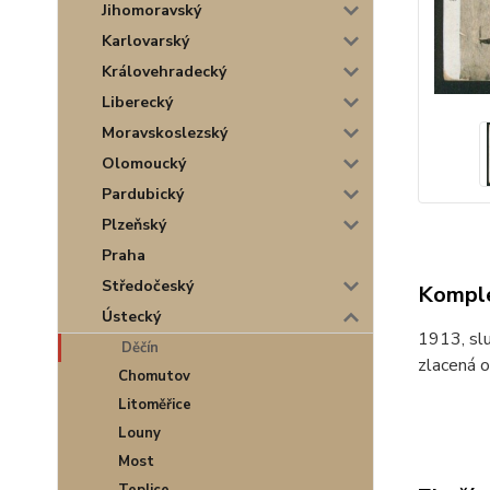
Jihomoravský
Karlovarský
Královehradecký
Liberecký
Moravskoslezský
Olomoucký
Pardubický
Plzeňský
Praha
Středočeský
Komple
Ústecký
1913, slu
Děčín
zlacená o
Chomutov
Litoměřice
Louny
Most