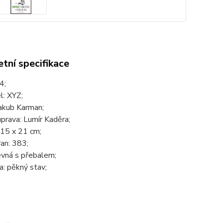
tní specifikace
4;
l: XYZ;
akub Karman;
úprava: Lumír Kaděra;
 15 x 21 cm;
an: 383;
evná s přebalem;
: pěkný stav;