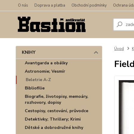
O nás
Doprava a platba
Obchodní podmínky
Ochrana úd
Úvod
KNIHY
Fiel
Avantgarda a obálky
Astronomie; Vesmír
Beletrie A-Z
Bibliofilie
Biografie, životopisy, memoáry,
rozhovory, dopisy
Cestopisy, cestování, průvodce
Detektivky; Thrillery; Krimi
Dětské a dobrodružné knihy