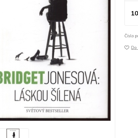
10
Číslo p
Do 