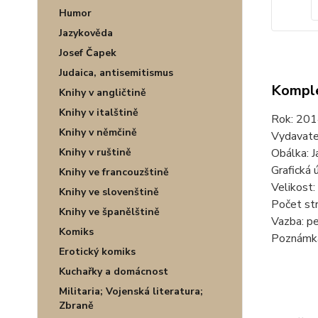
Humor
Jazykověda
Josef Čapek
Judaica, antisemitismus
Komple
Knihy v angličtině
Knihy v italštině
Rok: 201
Knihy v němčině
Vydavate
Obálka: J
Knihy v ruštině
Grafická 
Knihy ve francouzštině
Velikost:
Knihy ve slovenštině
Počet str
Knihy ve španělštině
Vazba: p
Komiks
Poznámka
Erotický komiks
Kuchařky a domácnost
Militaria; Vojenská literatura;
Zbraně