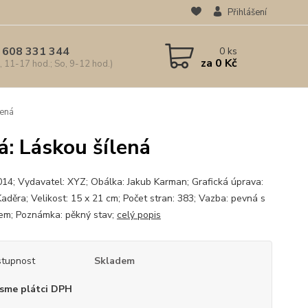
Přihlášení
 608 331 344
0
ks
za
0 Kč
, 11-17 hod.; So, 9-12 hod.)
lená
á: Láskou šílená
014; Vydavatel: XYZ; Obálka: Jakub Karman; Grafická úprava:
Kaděra; Velikost: 15 x 21 cm; Počet stran: 383; Vazba: pevná s
em; Poznámka: pěkný stav;
celý popis
tupnost
Skladem
sme plátci DPH