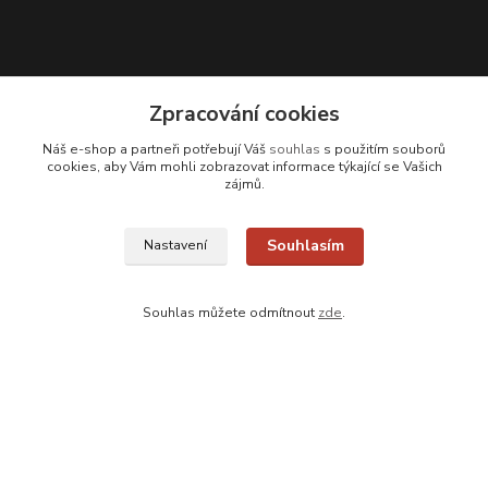
Kontakty
Zpracování cookies
Náš e-shop a partneři potřebují Váš
souhlas
s použitím souborů
Zákaznická podpora
cookies, aby Vám mohli zobrazovat informace týkající se Vašich
+420 608 331 344
zájmů.
(Po-Pá, 11-17 hod.; So, 9-12 hod.)
info@antikvariatcz.com
Souhlasím
Nastavení
Souhlas můžete odmítnout
zde
.
Upravit sběr cookies.
© Antikvariát a galerie Bastion