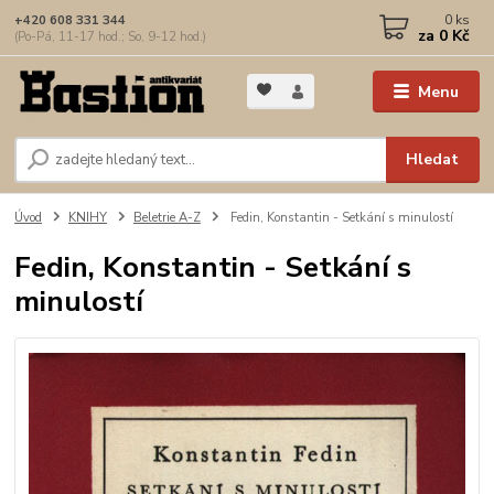
0
ks
+420 608 331 344
za
0 Kč
(Po-Pá, 11-17 hod.; So, 9-12 hod.)
Menu
Hledat
Úvod
KNIHY
Beletrie A-Z
Fedin, Konstantin - Setkání s minulostí
Fedin, Konstantin - Setkání s
minulostí