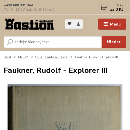
0
ks
+420 608 331 344
za
0 Kč
(Po-Pá, 11-17 hod.; So, 9-12 hod.)
Menu
Hledat
Úvod
KNIHY
Sci-Fi; Fantasy; Horor
Faukner, Rudolf - Explorer III
Faukner, Rudolf - Explorer III