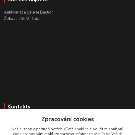
Antikvariát a galerie Bastion
Žižkova 236/2, Tábor
Kontakty
Zpracování cookies
Zákaznická podpora
+420 608 331 344
Náš e-shop a partneři potřebují Váš
souhlas
s použitím souborů
(Po-Pá, 11-17 hod.; So, 9-12 hod.)
cookies, aby Vám mohli zobrazovat informace týkající se Vašich