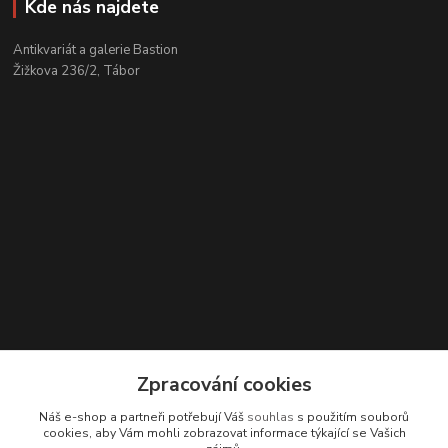
Kde nás najdete
Antikvariát a galerie Bastion
Žižkova 236/2, Tábor
Kontakty
Zpracování cookies
Zákaznická podpora
Náš e-shop a partneři potřebují Váš
souhlas
s použitím souborů
+420 608 331 344
cookies, aby Vám mohli zobrazovat informace týkající se Vašich
(Po-Pá, 11-17 hod.; So, 9-12 hod.)