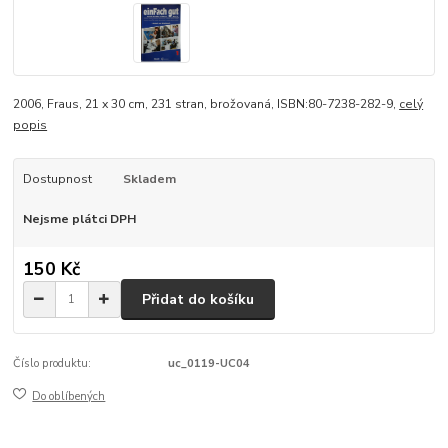
2006, Fraus, 21 x 30 cm, 231 stran, brožovaná, ISBN:80-7238-282-9,
celý
popis
Dostupnost
Skladem
Nejsme plátci DPH
150 Kč
Přidat do košíku
Číslo produktu:
uc_0119-UC04
Do oblíbených