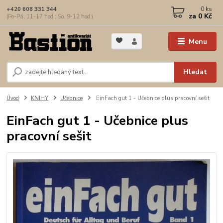
0
ks
+420 608 331 344
za
0 Kč
(Po-Pá, 11-17 hod.; So, 9-12 hod.)
Menu
Hledat
Úvod
KNIHY
Učebnice
EinFach gut 1 - Učebnice plus pracovní sešit
EinFach gut 1 - Učebnice plus
pracovní sešit