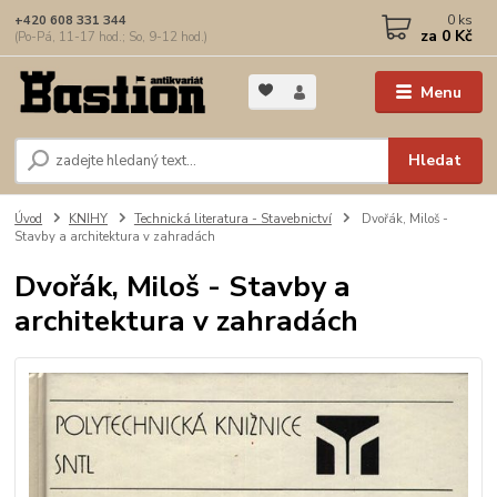
0
ks
+420 608 331 344
za
0 Kč
(Po-Pá, 11-17 hod.; So, 9-12 hod.)
Menu
Hledat
Úvod
KNIHY
Technická literatura - Stavebnictví
Dvořák, Miloš -
Stavby a architektura v zahradách
Dvořák, Miloš - Stavby a
architektura v zahradách