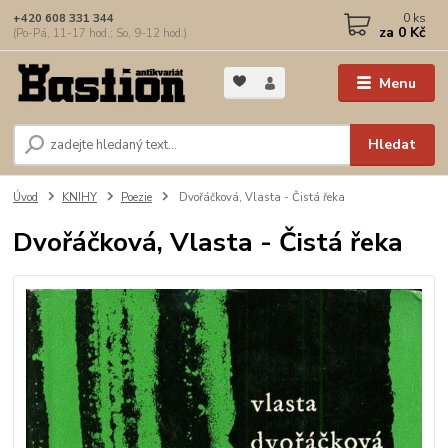
0
ks
+420 608 331 344
za
0 Kč
(Po-Pá, 11-17 hod.; So, 9-12 hod.)
Menu
Hledat
Úvod
KNIHY
Poezie
Dvořáčková, Vlasta - Čistá řeka
Dvořáčková, Vlasta - Čistá řeka