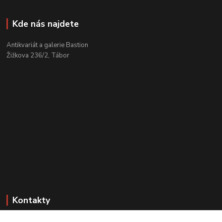
Kde nás najdete
Antikvariát a galerie Bastion
Žižkova 236/2, Tábor
Kontakty
Zákaznická podpora