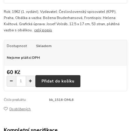
Rok: 1962 (1. vydání), Vydavatel: Česloslovenský spisovatel (KPP),
Praha, Obálka a vazba: Božena Bruderhansová, Frontispis: Helena
Květová, Grafická úprava: Josef Volráb, 12,5 x 17 cm, 53 stran, plátěná
vazba s obálkou,
celý popis
Dostupnost
Skladem
Nejsme plátci DPH
60 Kč
Přidat do košíku
Číslo produktu:
bk_1516-DML6
Do oblíbených
Kompletní specifikace